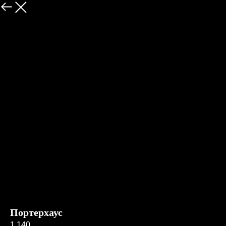
Меню
Портерхаус
1 140