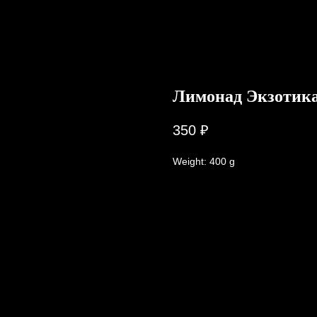
Лимонад Экзотик
350
₽
Weight: 400 g